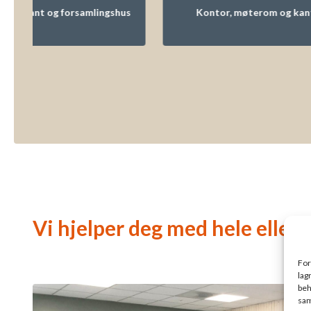
 og forsamlingshus
Kontor, møterom og kantine
Vi hjelper deg med hele eller 
For
lag
beh
sam