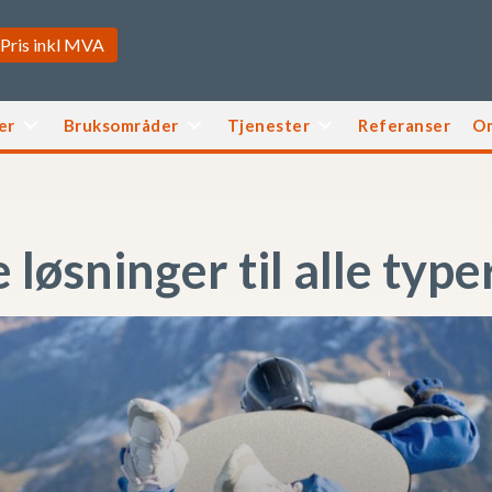
er
Bruksområder
Tjenester
Referanser
O
løsninger til alle type