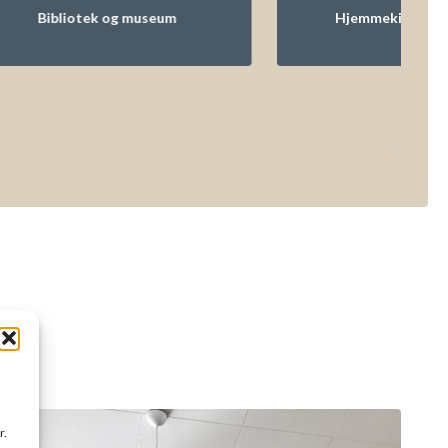
liotek og museum
Hjemmekino og lydstudio
r.