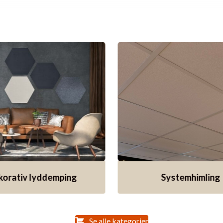
korativ lyddemping
Systemhimling
Se alle kategorier