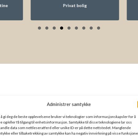
Bib
Privat bolig
Slide group 1
Slide group 2
Slide group 3
Slide group 4
Slide group 5
Slide group 6
Slide group 7
Slide group 8
Slide group 9
deler av prosessen
Administrer samtykke
 å gi deg de beste opplevelsene bruker vi teknologier som informasjonskapsler for å
re og/eller få tilgang til enhetsinformasjon. Samtykke til disse teknologiene lar oss
andle data som nettleseratferd eller unike ID-er på dette nettstedet. Manglende
tykke eller tilbaketrekking av samtykke kan ha negativ innvirkning på visse funksjone