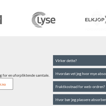
Virker dette?
Hvordan vet jeg hvor mye abso
g for en uforpliktende samtale.
r.no
Fraktkostnad for web-ordren?
Hvor bør jeg plassere absorbe