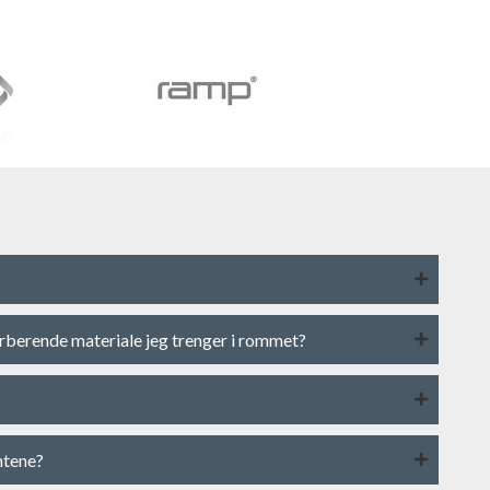
rberende materiale jeg trenger i rommet?
ntene?