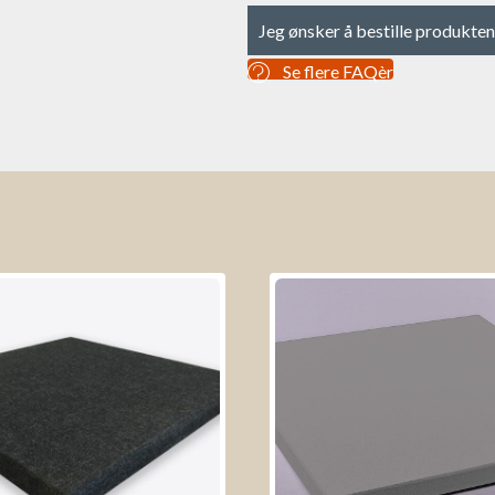
Jeg ønsker å bestille produkten
Se flere FAQèr