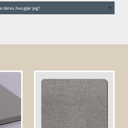
e deres, hva gjør jeg?