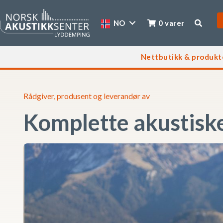
NO
0 varer
Nettbutikk & produkt
Rådgiver, produsent og leverandør av
Komplette akustiske 