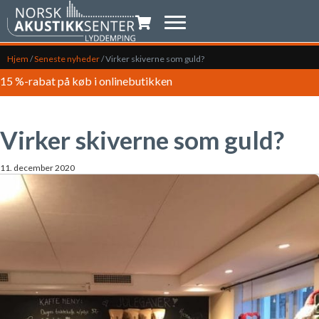
Indkøbsvogn
Hjem
/
Seneste nyheder
/
Virker skiverne som guld?
15 %-rabat på køb i onlinebutikken
Virker skiverne som guld?
11. december 2020