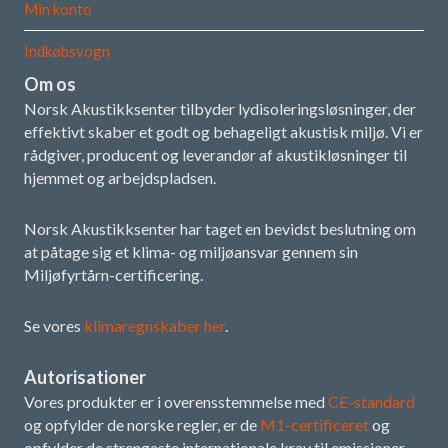
Min konto
Indkøbsvogn
Om os
Norsk Akustikksenter tilbyder lydisoleringsløsninger, der
effektivt skaber et godt og behageligt akustisk miljø. Vi er
rådgiver, producent og leverandør af akustikløsninger til
hjemmet og arbejdspladsen.
Norsk Akustikksenter har taget en bevidst beslutning om
at påtage sig et klima- og miljøansvar gennem sin
Miljøfyrtårn-certificering.
Se vores
klimaregnskaber her
.
Autorisationer
Vores produkter er i overensstemmelse med
CE-standard
og opfylder de norske regler, er de
M1-certificeret
og
opfylder de strengeste internationale krav til emissioner