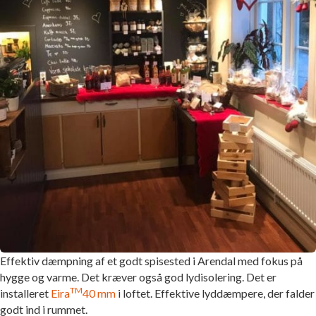
Effektiv dæmpning af et godt spisested i Arendal med fokus på
hygge og varme. Det kræver også god lydisolering. Det er
TM
installeret
Eira
40 mm
i loftet. Effektive lyddæmpere, der falder
godt ind i rummet.