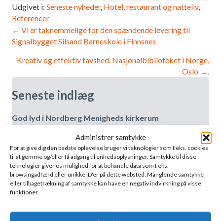
Udgivet i:
Seneste nyheder
,
Hotel, restaurant og natteliv
,
Referencer
Navigation
← Vi er taknemmelige for den spændende levering til
Signalbygget Silsand Barneskole i Finnsnes
efter
Kreativ og effektiv tavshed. Nasjonalbiblioteket i Norge,
indlæg
Oslo →.
Seneste indlæg
God lyd i Nordberg Menigheds kirkerum
9. juli 2026
Administrer samtykke
For at give dig den bedste oplevelse bruger vi teknologier som f.eks. cookies
til at gemme og/eller få adgang til enhedsoplysninger. Samtykke til disse
Den perfekte burger, den perfekte lyd
teknologier giver os mulighed for at behandle data som f.eks.
3. juli 2026
browsingadfærd eller unikke ID'er på dette websted. Manglende samtykke
eller tilbagetrækning af samtykke kan have en negativ indvirkning på visse
funktioner.
Vi er flyttet i Oslo!
3. juli 2026