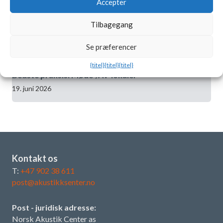
Accepter
Forskellen i lydoplevelsen i rummet er enorm, og
Tilbagegang
pladerne passer rigtig godt ind
29. juni 2026
Se præferencer
{titel}
{titel}
{titel}
Bedste praksis: Møde-/AV-lokaler
19. juni 2026
Kontakt os
T:
+47 902 38 611
post@akustikksenter.no
Post - juridisk adresse:
Norsk Akustik Center as