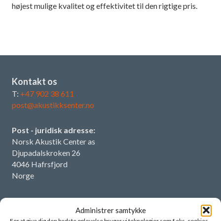
højest mulige kvalitet og effektivitet til den rigtige pris.
Kontakt os
T:
+47 902 38 611
post@akustikksenter.no
Post - juridisk adresse:
Norsk Akustik Center as
Djupadalskroken 26
4046 Hafrsfjord
Norge
Org.nr:
915 530 001 MOMS
Administrer samtykke
For at give dig den bedste oplevelse bruger vi teknologier som f.eks. cookies