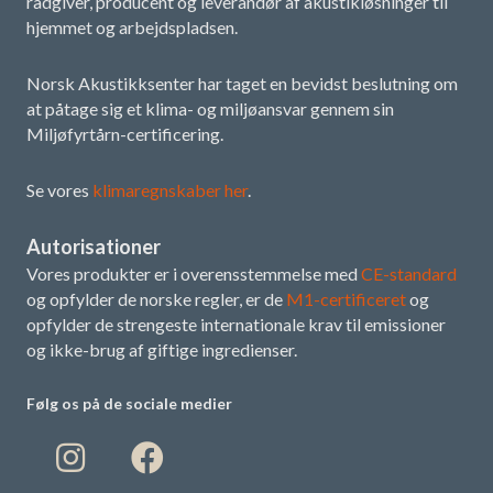
rådgiver, producent og leverandør af akustikløsninger til
hjemmet og arbejdspladsen.
Norsk Akustikksenter har taget en bevidst beslutning om
at påtage sig et klima- og miljøansvar gennem sin
Miljøfyrtårn-certificering.
Se vores
klimaregnskaber her
.
Autorisationer
Vores produkter er i overensstemmelse med
CE-standard
og opfylder de norske regler, er de
M1-certificeret
og
opfylder de strengeste internationale krav til emissioner
og ikke-brug af giftige ingredienser.
Følg os på de sociale medier