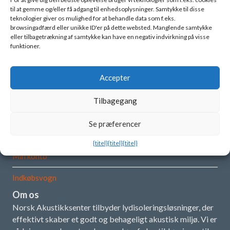
til at gemme og/eller få adgang til enhedsoplysninger. Samtykke til disse
teknologier giver os mulighed for at behandle data som f.eks.
browsingadfærd eller unikke ID'er på dette websted. Manglende samtykke
Mere information
eller tilbagetrækning af samtykke kan have en negativ indvirkning på visse
funktioner.
Seneste nyheder
Hvad er akustik?
Accepter
Vores koncept og produkter
Tilbagegang
Installationsvejledning
Se præferencer
Demofilm
{titel}
{titel}
{titel}
Min konto
Indkøbsvogn
Om os
Norsk Akustikksenter tilbyder lydisoleringsløsninger, der
effektivt skaber et godt og behageligt akustisk miljø. Vi er