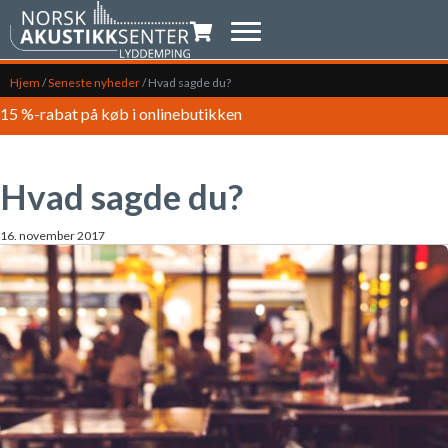
Indkøbsvogn
Hjem
/
Seneste nyheder
/
Hvad sagde du?
15 %-rabat på køb i onlinebutikken
Hvad sagde du?
16. november 2017