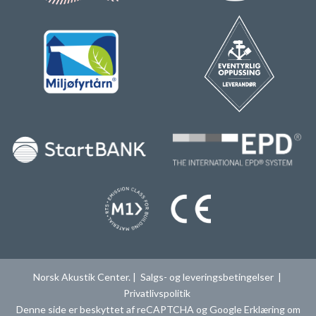
Norsk Akustik Center. |
Salgs- og leveringsbetingelser
|
Privatlivspolitik
Denne side er beskyttet af reCAPTCHA og Google
Erklæring om