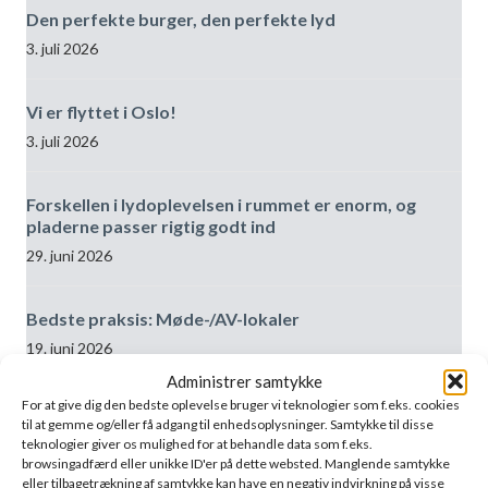
Den perfekte burger, den perfekte lyd
3. juli 2026
Vi er flyttet i Oslo!
3. juli 2026
Forskellen i lydoplevelsen i rummet er enorm, og
pladerne passer rigtig godt ind
29. juni 2026
Bedste praksis: Møde-/AV-lokaler
19. juni 2026
Administrer samtykke
For at give dig den bedste oplevelse bruger vi teknologier som f.eks. cookies
til at gemme og/eller få adgang til enhedsoplysninger. Samtykke til disse
teknologier giver os mulighed for at behandle data som f.eks.
browsingadfærd eller unikke ID'er på dette websted. Manglende samtykke
eller tilbagetrækning af samtykke kan have en negativ indvirkning på visse