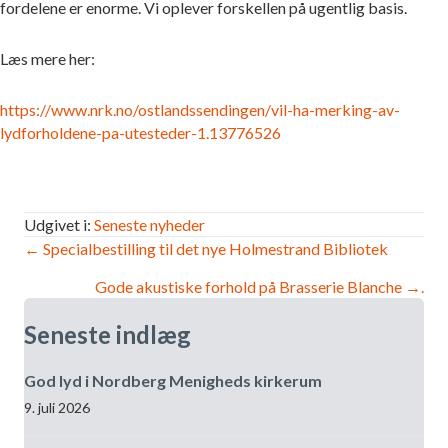
fordelene er enorme. Vi oplever forskellen på ugentlig basis.
Læs mere her:
https://www.nrk.no/ostlandssendingen/vil-ha-merking-av-
lydforholdene-pa-utesteder-1.13776526
Udgivet i:
Seneste nyheder
Navigation
← Specialbestilling til det nye Holmestrand Bibliotek
Gode akustiske forhold på Brasserie Blanche →.
efter
Seneste indlæg
indlæg
God lyd i Nordberg Menigheds kirkerum
9. juli 2026