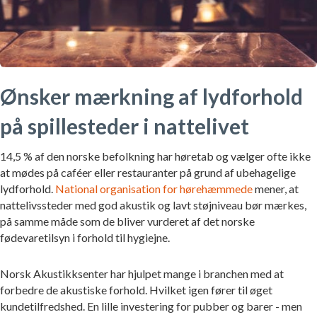
Ønsker mærkning af lydforhold
på spillesteder i nattelivet
14,5 % af den norske befolkning har høretab og vælger ofte ikke
at mødes på caféer eller restauranter på grund af ubehagelige
lydforhold.
National organisation for hørehæmmede
mener, at
nattelivssteder med god akustik og lavt støjniveau bør mærkes,
på samme måde som de bliver vurderet af det norske
fødevaretilsyn i forhold til hygiejne.
Norsk Akustikksenter har hjulpet mange i branchen med at
forbedre de akustiske forhold. Hvilket igen fører til øget
kundetilfredshed. En lille investering for pubber og barer - men