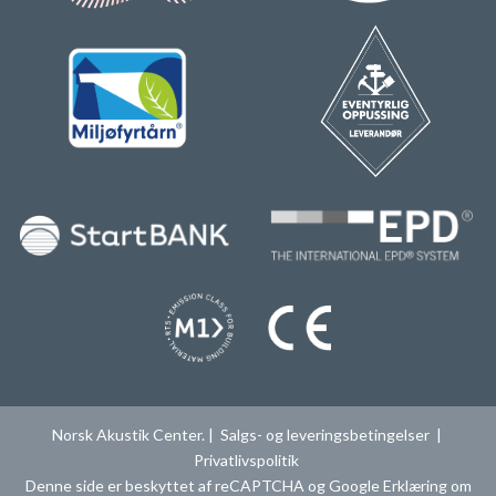
Norsk Akustik Center. |
Salgs- og leveringsbetingelser
|
Privatlivspolitik
Denne side er beskyttet af reCAPTCHA og Google
Erklæring om