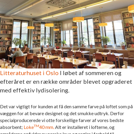
Litteraturhuset i Oslo
I løbet af sommeren og
efteråret er en række områder blevet opgraderet
med effektiv lydisolering.
Det var vigtigt for kunden at få den samme farve på loftet som på
væggen for at bevare designet og det smukke udtryk. Derfor
specialproducerede vi otte forskellige farver af vores bedste
TM
absorbent;
Loke
40 mm.
Alt er installeret i lofterne, og
områderne opfylder nu norske love og regler i forhold til