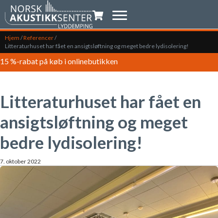
Indkøbsvogn
Hjem
/
Referencer
/
Litteraturhuset har fået en ansigtsløftning og meget bedre lydisolering!
15 %-rabat på køb i onlinebutikken
Litteraturhuset har fået en
ansigtsløftning og meget
bedre lydisolering!
7. oktober 2022