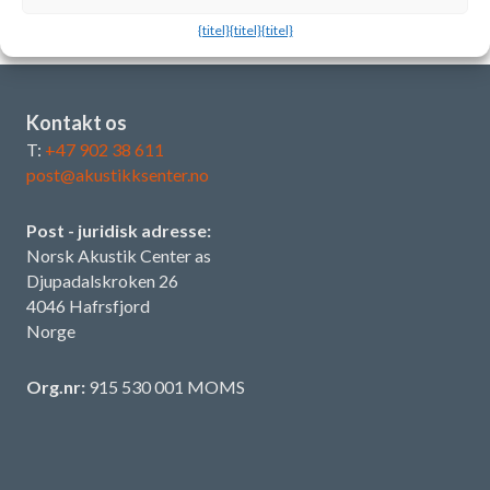
{titel}
{titel}
{titel}
Kontakt os
T:
+47 902 38 611
post@akustikksenter.no
Post - juridisk adresse:
Norsk Akustik Center as
Djupadalskroken 26
4046 Hafrsfjord
Norge
Org.nr:
915 530 001 MOMS