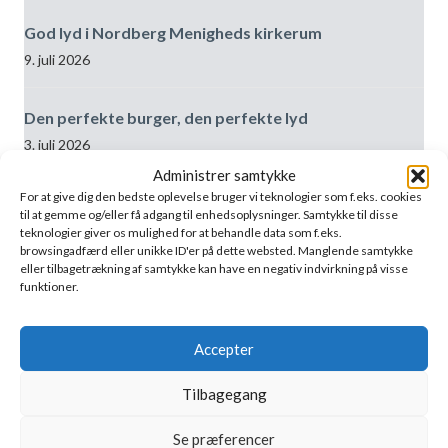
God lyd i Nordberg Menigheds kirkerum
9. juli 2026
Den perfekte burger, den perfekte lyd
3. juli 2026
Administrer samtykke
For at give dig den bedste oplevelse bruger vi teknologier som f.eks. cookies
Vi er flyttet i Oslo!
til at gemme og/eller få adgang til enhedsoplysninger. Samtykke til disse
3. juli 2026
teknologier giver os mulighed for at behandle data som f.eks.
browsingadfærd eller unikke ID'er på dette websted. Manglende samtykke
eller tilbagetrækning af samtykke kan have en negativ indvirkning på visse
Forskellen i lydoplevelsen i rummet er enorm, og
funktioner.
pladerne passer rigtig godt ind
29. juni 2026
Accepter
Bedste praksis: Møde-/AV-lokaler
Tilbagegang
19. juni 2026
Se præferencer