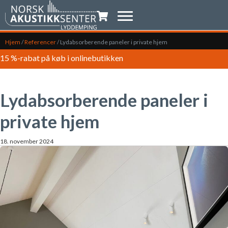
Indkøbsvogn
Hjem
/
Referencer
/
Lydabsorberende paneler i private hjem
15 %-rabat på køb i onlinebutikken
Lydabsorberende paneler i
private hjem
18. november 2024