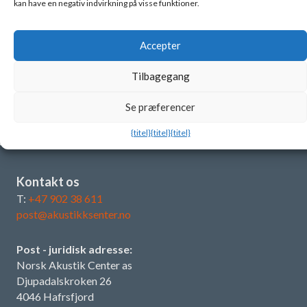
kan have en negativ indvirkning på visse funktioner.
pladerne passer rigtig godt ind
29. juni 2026
Accepter
Bedste praksis: Møde-/AV-lokaler
Tilbagegang
19. juni 2026
Se præferencer
{titel}
{titel}
{titel}
Kontakt os
T:
+47 902 38 611
post@akustikksenter.no
Post - juridisk adresse:
Norsk Akustik Center as
Djupadalskroken 26
4046 Hafrsfjord