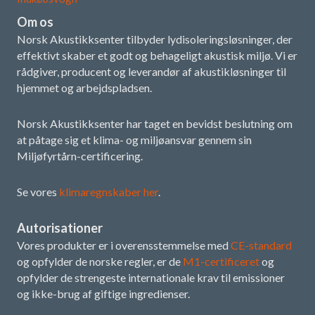
Om os
Norsk Akustikksenter tilbyder lydisoleringsløsninger, der
effektivt skaber et godt og behageligt akustisk miljø. Vi er
rådgiver, producent og leverandør af akustikløsninger til
hjemmet og arbejdspladsen.
Norsk Akustikksenter har taget en bevidst beslutning om
at påtage sig et klima- og miljøansvar gennem sin
Miljøfyrtårn-certificering.
Se vores
klimaregnskaber her
.
Autorisationer
Vores produkter er i overensstemmelse med
CE-standard
og opfylder de norske regler, er de
M1-certificeret
og
opfylder de strengeste internationale krav til emissioner
og ikke-brug af giftige ingredienser.