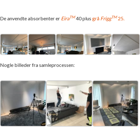
TM
TM
De anvendte absorbenter er
Eira
40 plus
grå
Frigg
25.
Nogle billeder fra samleprocessen: