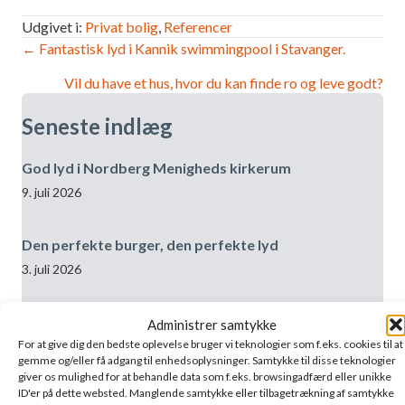
Udgivet i:
Privat bolig
,
Referencer
Navigation
← Fantastisk lyd i Kannik swimmingpool i Stavanger.
Vil du have et hus, hvor du kan finde ro og leve godt?
efter
Seneste indlæg
indlæg
God lyd i Nordberg Menigheds kirkerum
9. juli 2026
Den perfekte burger, den perfekte lyd
3. juli 2026
Vi er flyttet i Oslo!
Administrer samtykke
For at give dig den bedste oplevelse bruger vi teknologier som f.eks. cookies til at
3. juli 2026
gemme og/eller få adgang til enhedsoplysninger. Samtykke til disse teknologier
giver os mulighed for at behandle data som f.eks. browsingadfærd eller unikke
ID'er på dette websted. Manglende samtykke eller tilbagetrækning af samtykke
Forskellen i lydoplevelsen i rummet er enorm, og