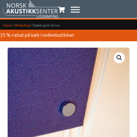
Indkøbsvogn
Hjem
/
Webshop
/
Dækkop til skrue
15 %-rabat på køb i onlinebutikken