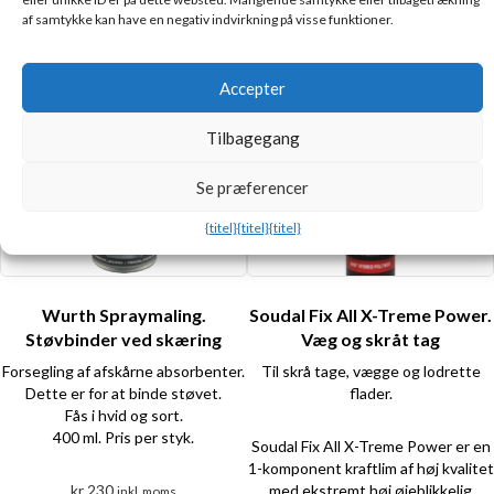
varianter.
produkt
af samtykke kan have en negativ indvirkning på visse funktioner.
Valgmuligheder
har
kan
flere
Accepter
vælges
varianter.
på
Valgmulighederne
Tilbagegang
produktsiden
kan
vælges
Se præferencer
på
produktsiden
{titel}
{titel}
{titel}
Wurth Spraymaling.
Soudal Fix All X-Treme Power.
Støvbinder ved skæring
Væg og skråt tag
Forsegling af afskårne absorbenter.
Til skrå tage, vægge og lodrette
Dette er for at binde støvet.
flader.
Fås i hvid og sort.
400 ml. Pris per styk.
Soudal Fix All X-Treme Power er en
1-komponent kraftlim af høj kvalitet
kr
230
med ekstremt høj øjeblikkelig
inkl. moms