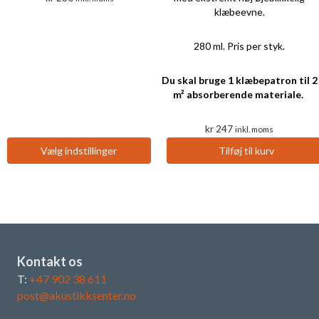
klæbeevne.
Dette
280 ml. Pris per styk.
produkt
har
Du skal bruge 1 klæbepatron til 2
flere
m² absorberende materiale.
varianter.
Valgmulighederne
kr
247
inkl. moms
kan
vælges
Vælg indstillinger
Tilføj til kurv
på
produktsiden
Kontakt os
T:
+47 902 38 611
post@akustikksenter.no