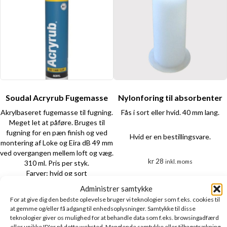
Soudal Acryrub Fugemasse
Nylonforing til absorbenter
Akrylbaseret fugemasse til fugning.
Fås i sort eller hvid. 40 mm lang.
Meget let at påføre.
Bruges til
fugning for en pæn finish og ved
Hvid er en bestillingsvare.
montering af Loke og Eira dB 49 mm
ved overgangen mellem loft og væg.
kr
28
inkl. moms
310 ml. Pris per styk.
Farver: hvid og sort
Dette
Administrer samtykke
Prisinterval:
kr
106
-
kr
112
produkt
inkl. moms
For at give dig den bedste oplevelse bruger vi teknologier som f.eks. cookies til
kr 106
at gemme og/eller få adgang til enhedsoplysninger. Samtykke til disse
har
Vælg indstillinger
Vælg indstillinger
til
teknologier giver os mulighed for at behandle data som f.eks. browsingadfærd
flere
Dette
kr 112
eller unikke ID'er på dette websted. Manglende samtykke eller tilbagetrækning