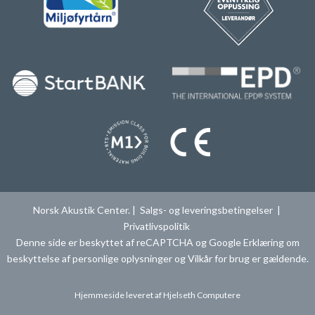
Norsk Akustik Center. |
Salgs- og leveringsbetingelser
|
Privatlivspolitik
Denne side er beskyttet af reCAPTCHA og Google
Erklæring om
beskyttelse af personlige oplysninger
og
Vilkår for brug
er gældende.
Hjemmeside leveret af
Hjelseth Computere