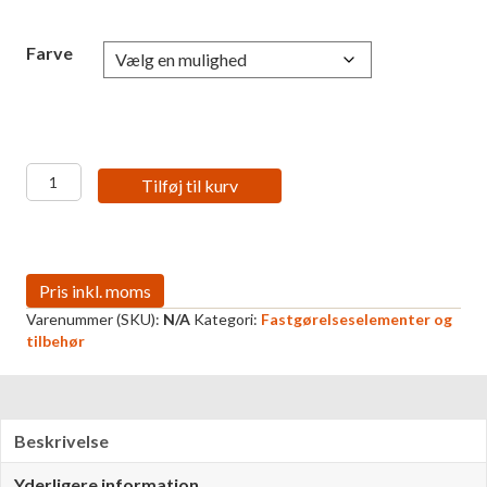
Farve
Dekorkopp
Tilføj til kurv
for
skrue
antal
Varenummer (SKU):
N/A
Kategori:
Fastgørelseselementer og
tilbehør
Beskrivelse
Yderligere information