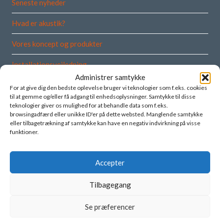
Seneste nyheder
Hvad er akustik?
Vores koncept og produkter
Installationsvejledning
Administrer samtykke
Demofilm
For at give dig den bedste oplevelse bruger vi teknologier som f.eks. cookies
til at gemme og/eller få adgang til enhedsoplysninger. Samtykke til disse
Min konto
teknologier giver os mulighed for at behandle data som f.eks.
browsingadfærd eller unikke ID'er på dette websted. Manglende samtykke
eller tilbagetrækning af samtykke kan have en negativ indvirkning på visse
Indkøbsvogn
funktioner.
Om os
Norsk Akustikksenter tilbyder lydisoleringsløsninger, der
Accepter
effektivt skaber et godt og behageligt akustisk miljø. Vi er
rådgiver, producent og leverandør af akustikløsninger til
Tilbagegang
hjemmet og arbejdspladsen.
Se præferencer
Norsk Akustikksenter har taget en bevidst beslutning om