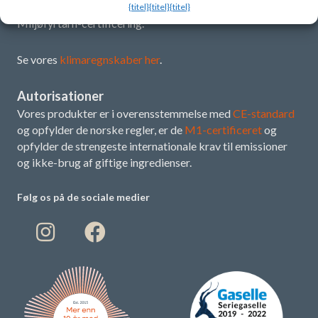
at påtage sig et klima- og miljøansvar gennem sin
{titel}
{titel}
{titel}
Miljøfyrtårn-certificering.
Se vores
klimaregnskaber her
.
Autorisationer
Vores produkter er i overensstemmelse med
CE-standard
og opfylder de norske regler, er de
M1-certificeret
og
opfylder de strengeste internationale krav til emissioner
og ikke-brug af giftige ingredienser.
Følg os på de sociale medier