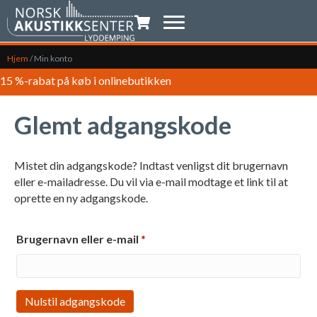
Indkøbsvogn
Hjem
/
Min konto
15 %-rabat på køb i onlinebutikken
Glemt adgangskode
Mistet din adgangskode? Indtast venligst dit brugernavn
eller e-mailadresse. Du vil via e-mail modtage et link til at
oprette en ny adgangskode.
Påkrævet
Brugernavn eller e-mail
*
Nulstil adgangskode