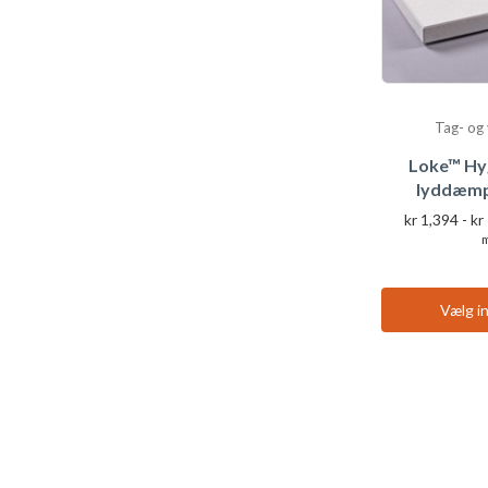
Tag- og
Loke™ Hy
lyddæmp
kr
1,394
-
kr
Vælg in