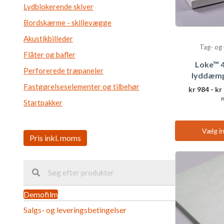
Lydblokerende skiver
Bordskærme - skillevægge
Akustikbilleder
Tag- og
Flåter og bafler
Loke™ 
Perforerede træpaneler
lyddæmp
Fastgørelseselementer og tilbehør
kr
984
-
kr
Startpakker
Vælg in
Demofilm
Salgs- og leveringsbetingelser