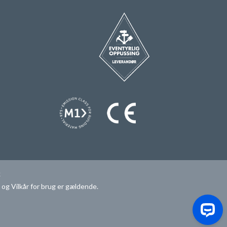
k
r
og
Vilkår for brug
er gældende.