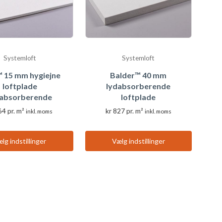
produktsiden
Systemloft
Systemloft
 15 mm hygiejne
Balder™ 40 mm
loftplade
lydabsorberende
dabsorberende
loftplade
64
pr. m²
kr
827
pr. m²
inkl. moms
inkl. moms
Dette
Dette
produkt
produkt
lg indstillinger
Vælg indstillinger
har
har
flere
flere
varianter.
varianter.
Valgmulighederne
Valgmulighederne
kan
kan
vælges
vælges