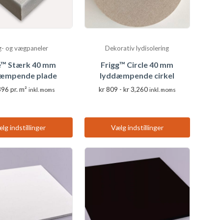
g- og vægpaneler
Dekorativ lydisolering
e™ Stærk 40 mm
Frigg™ Circle 40 mm
æmpende plade
lyddæmpende cirkel
Prisinterval:
396
pr. m²
kr
809
-
kr
3,260
inkl. moms
inkl. moms
kr 809
Dette
Dette
til
kr 3,260
produkt
produkt
har
har
lg indstillinger
Vælg indstillinger
flere
flere
varianter.
varianter.
Valgmulighederne
Valgmulighederne
kan
kan
vælges
vælges
på
på
produktsiden
produktsiden