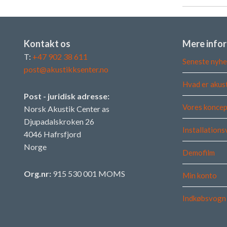
Kontakt os
Mere info
T:
+47 902 38 611
Seneste nyhe
post@akustikksenter.no
Hvad er akus
Post - juridisk adresse:
Vores koncep
Norsk Akustik Center as
Djupadalskroken 26
Installations
4046 Hafrsfjord
Norge
Demofilm
Org.nr:
915 530 001 MOMS
Min konto
Indkøbsvogn