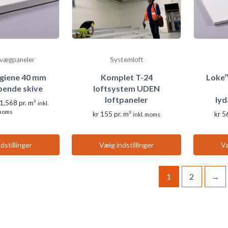
produktsiden
produktsiden
 vægpaneler
Systemloft
giene 40 mm
Komplet T-24
Loke™
ende skive
loftsystem UDEN
loftpaneler
ly
Prisinterval:
1,568
pr. m²
inkl.
kr 1,394
moms
kr
155
pr. m²
kr
5
inkl. moms
til
Dette
Dette
kr 1,568
produkt
produkt
dstillinger
Vælg indstillinger
Væ
har
har
flere
flere
varianter.
1
2
→
varianter.
Valgmulighederne
Valgmulighederne
kan
kan
vælges
vælges
på