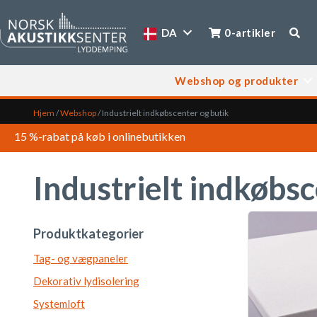
DA
0-artikler
Webshop og produkter
Hjem
/
Webshop
/
Industrielt indkøbscenter og butik
15 %-rabat på køb i onlinebutikken
Industrielt indkøbsc
Produktkategorier
Tag- og vægpaneler
Dekorativ lydisolering
Systemloft