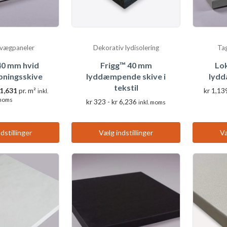
 vægpaneler
Dekorativ lydisolering
Ta
40 mm hvid
Frigg™ 40 mm
Lo
ningsskive
lyddæmpende skive i
lydd
tekstil
1,631
pr. m²
kr
1,13
inkl.
moms
Prisinterval:
kr
323
-
kr
6,236
inkl. moms
kr 323
Dette
Dette
til
produkt
kr 6,236
produkt
dstillinger
Vælg indstillinger
Væ
har
har
flere
flere
varianter.
varianter.
Valgmulighederne
Valgmulighederne
kan
kan
vælges
vælges
på
på
produktsiden