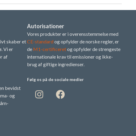
på
på
produktsiden
produktsiden
Autorisationer
Vores produkter er i overensstemmelse med
tivt skaber et
CE-standard
og opfylder de norske regler, er
. Vi er
de
M1-certificeret
og opfylder de strengeste
r af
internationale krav til emissioner og ikke-
brug af giftige ingredienser.
Følg os på de sociale medier
en bevidst
lima- og
årn-