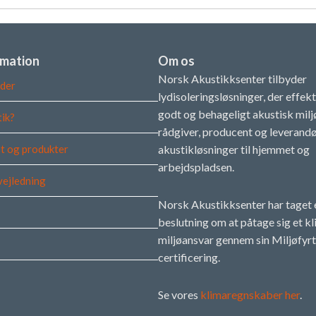
på
produktsiden
produktsiden
rmation
Om os
Norsk Akustikksenter tilbyder
der
lydisoleringsløsninger, der effek
godt og behageligt akustisk miljø
tik?
rådgiver, producent og leverandø
t og produkter
akustikløsninger til hjemmet og
arbejdspladsen.
vejledning
Norsk Akustikksenter har taget 
beslutning om at påtage sig et k
miljøansvar gennem sin Miljøfyrt
certificering.
Se vores
klimaregnskaber her
.