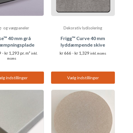
g- og vægpaneler
Dekorativ lydisolering
ke™ 40 mm grå
Frigg™ Curve 40 mm
æmpningsplade
lyddæmpende skive
Prisinterval:
Prisinterval:
9
-
kr
1,293
pr. m²
kr
666
-
kr
1,329
inkl.
inkl. moms
kr 1,139
kr 666
moms
Dette
til
til
Dette
kr 1,293
kr 1,329
produkt
produkt
har
lg indstillinger
Vælg indstillinger
har
flere
flere
varianter.
varianter.
Valgmulighederne
Valgmulighederne
kan
kan
vælges
vælges
på
på
produktsiden
produktsiden