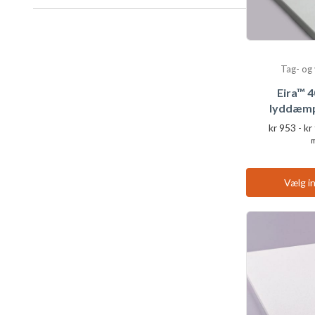
Tag- og
Eira™ 
lyddæmp
kr
953
-
kr
Vælg in