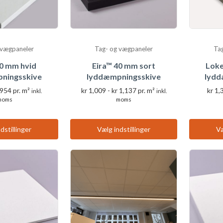
produktsiden
 vægpaneler
Tag- og vægpaneler
Ta
40 mm hvid
Eira™ 40 mm sort
Lok
ningsskive
lyddæmpningsskive
lydd
Prisinterval:
Prisinterval:
954
pr. m²
kr
1,009
-
kr
1,137
pr. m²
kr
1,
inkl.
inkl.
kr 953
kr 1,009
moms
moms
til
til
Dette
Dette
kr 954
kr 1,137
produkt
produkt
dstillinger
Vælg indstillinger
Væ
har
har
flere
flere
varianter.
varianter.
Valgmulighederne
Valgmulighederne
kan
kan
vælges
vælges
på
på