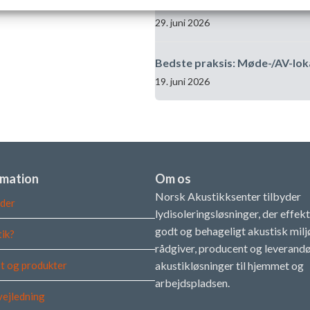
Forskellen i lydoplevelsen i r
29. juni 2026
Bedste praksis: Møde-/AV-lok
19. juni 2026
rmation
Om os
Norsk Akustikksenter tilbyder
der
lydisoleringsløsninger, der effek
godt og behageligt akustisk miljø
tik?
rådgiver, producent og leverandø
t og produkter
akustikløsninger til hjemmet og
arbejdspladsen.
vejledning