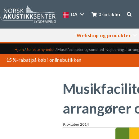
DA
0-artikler
Webshop og produkter
Hjem
/
Seneste nyheder
/
Musikfaciliteter og sundhed - vejledning til arr
15 %-rabat på køb i onlinebutikken
Musikfacilit
arrangører
9. oktober 2014