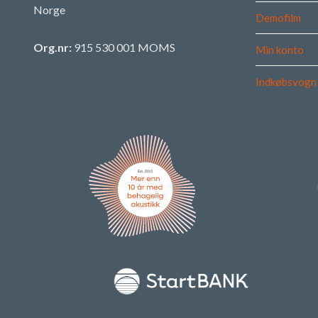
Norge
Demofilm
Org.nr:
915 530 001 MOMS
Min konto
Indkøbsvogn