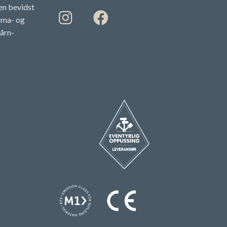
en bevidst
lima- og
årn-