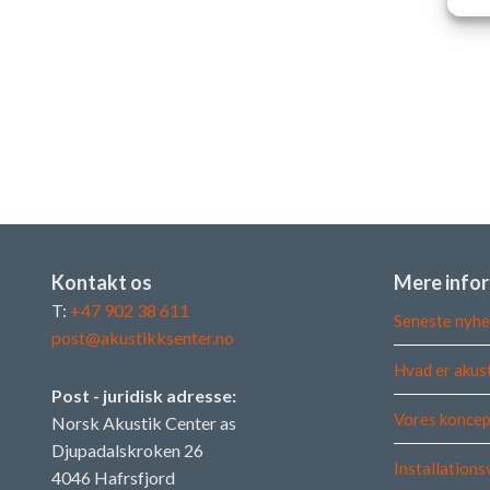
Kontakt os
Mere info
T:
+47 902 38 611
Seneste nyhe
post@akustikksenter.no
Hvad er akus
Post - juridisk adresse:
Vores koncep
Norsk Akustik Center as
Djupadalskroken 26
Installations
4046 Hafrsfjord