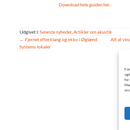
Download hele guiden her.
Udgivet i:
Seneste nyheder
,
Artikler om akustik
Navigation
← Fjernet efterklang og ekko i Øglænd
Alt at vi
Systems lokaler
efter
indlæg
For
og/
for
Man
vis