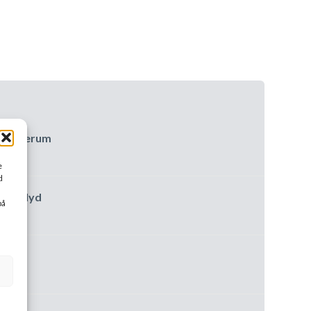
s kirkerum
e
d
ekte lyd
på