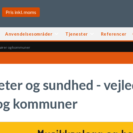
Anvendelsesområder
Tjenester
Referencer
angører og kommuner
eter og sundhed - vejle
 og kommuner