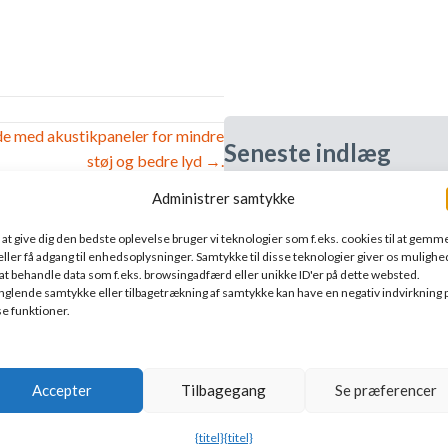
nde med akustikpaneler for mindre
Seneste indlæg
støj og bedre lyd →.
Administrer samtykke
God lyd i Nordberg Menighed
9. juli 2026
 at give dig den bedste oplevelse bruger vi teknologier som f.eks. cookies til at gemm
eller få adgang til enhedsoplysninger. Samtykke til disse teknologier giver os mulighe
 at behandle data som f.eks. browsingadfærd eller unikke ID'er på dette websted.
Den perfekte burger, den perf
glende samtykke eller tilbagetrækning af samtykke kan have en negativ indvirkning 
3. juli 2026
se funktioner.
Vi er flyttet i Oslo!
Accepter
Tilbagegang
Se præferencer
3. juli 2026
{titel}
{titel}