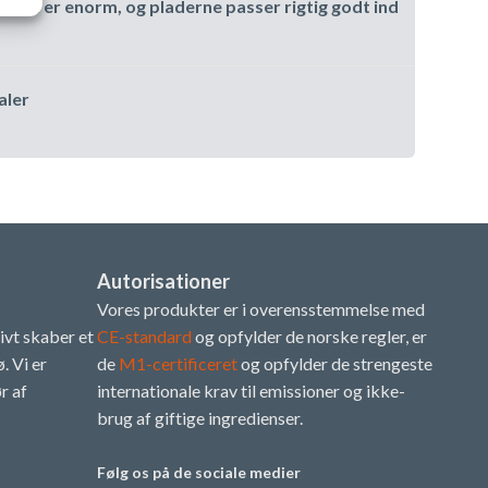
ummet er enorm, og pladerne passer rigtig godt ind
aler
Autorisationer
Vores produkter er i overensstemmelse med
tivt skaber et
CE-standard
og opfylder de norske regler, er
. Vi er
de
M1-certificeret
og opfylder de strengeste
r af
internationale krav til emissioner og ikke-
brug af giftige ingredienser.
Følg os på de sociale medier