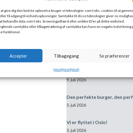
 udgang.
 at give dig den bedste oplevelse bruger vi teknologier som f.eks. cookies til at gemm
eller få adgang til enhedsoplysninger. Samtykke til disse teknologier giver os mulighe
sker et tilbud eller vil afgive en ordre.
 at behandle data som f.eks. browsingadfærd eller unikke ID'er på dette websted.
glende samtykke eller tilbagetrækning af samtykke kan have en negativ indvirkning 
se funktioner.
ktiv lydstyring til konference- og
Accepter
Tilbagegang
Se præferencer
Seneste indlæg
mødelokaler →.
{titel}
{titel}
{titel}
God lyd i Nordberg Menighed
9. juli 2026
Den perfekte burger, den perf
3. juli 2026
Vi er flyttet i Oslo!
3. juli 2026