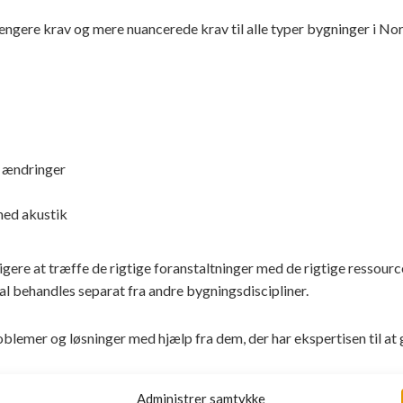
ngere krav og mere nuancerede krav til alle typer bygninger i No
e ændringer
med akustik
gere at træffe de rigtige foranstaltninger med de rigtige ressourc
kal behandles separat fra andre bygningsdiscipliner.
oblemer og løsninger med hjælp fra dem, der har ekspertisen til at 
k og støj og har tænkt dig at gøre noget ved det i 2019, sk
Administrer samtykke