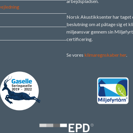
arbejdspladsen.
vejledning
Norsk Akustikksenter har taget 
beslutning om at påtage sig et k
miljøansvar gennem sin Miljøfyrt
certificering.
Se vores
klimaregnskaber her
.