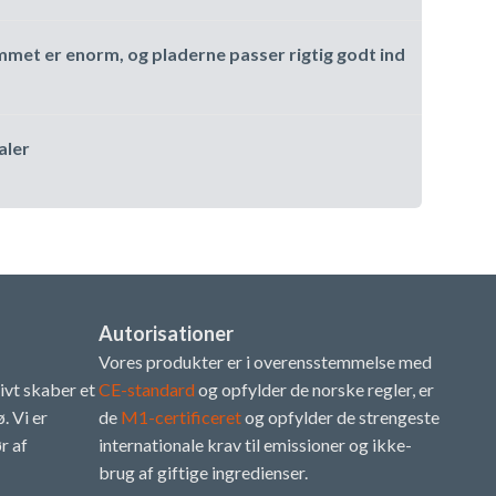
ummet er enorm, og pladerne passer rigtig godt ind
aler
Autorisationer
Vores produkter er i overensstemmelse med
tivt skaber et
CE-standard
og opfylder de norske regler, er
. Vi er
de
M1-certificeret
og opfylder de strengeste
r af
internationale krav til emissioner og ikke-
brug af giftige ingredienser.