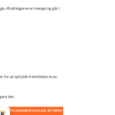
rge. Ændringerne er mange og går i
er for at opfylde fremtidens krav.
gøre det.
al du være opmærksom på, at tiden