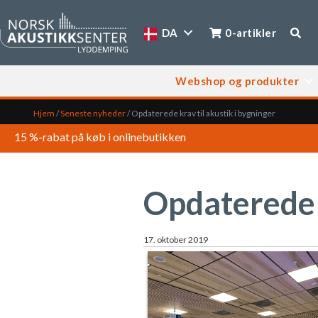
DA
0-artikler
Webshop og produkter
Hjem
/
Seneste nyheder
/
Opdaterede krav til akustik i bygninger
15 %-rabat på køb i onlinebutikken
Opdaterede k
17. oktober 2019