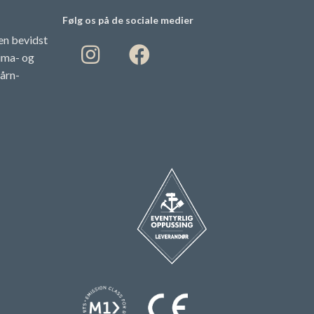
Følg os på de sociale medier
en bevidst
lima- og
årn-