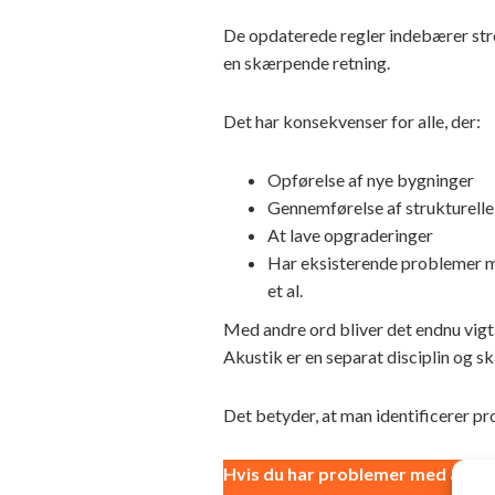
De opdaterede regler indebærer stre
en skærpende retning.
Det har konsekvenser for alle, der:
Opførelse af nye bygninger
Gennemførelse af strukturell
At lave opgraderinger
Har eksisterende problemer 
et al.
Med andre ord bliver det endnu vigti
Akustik er en separat disciplin og s
Det betyder, at man identificerer pr
Hvis du har problemer med akusti