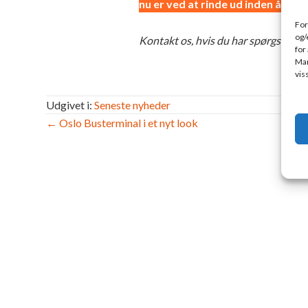
nu er ved at rinde ud inden årets
For
og/
Kontakt os, hvis du har spørgsmål, øn
for
Man
vis
Udgivet i:
Seneste nyheder
Navigation
← Oslo Busterminal i et nyt look
Effe
efter
indlæg