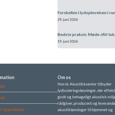
Forskellen i lydoplevelsen i r
29. juni 2026
Bedste praksis: Møde-/AV-lok
19. juni 2026
rmation
Om os
Norsk Akustikksenter tilbyder
der
lydisoleringsløsninger, der effek
godt og behageligt akustisk miljø
tik?
rådgiver, producent og leverandø
t og produkter
akustikløsninger til hjemmet og