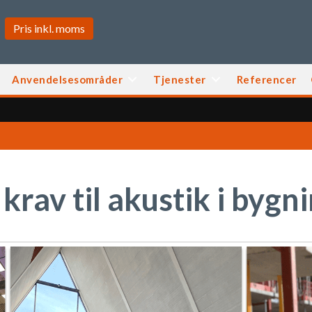
Anvendelsesområder
Tjenester
Referencer
rav til akustik i bygn