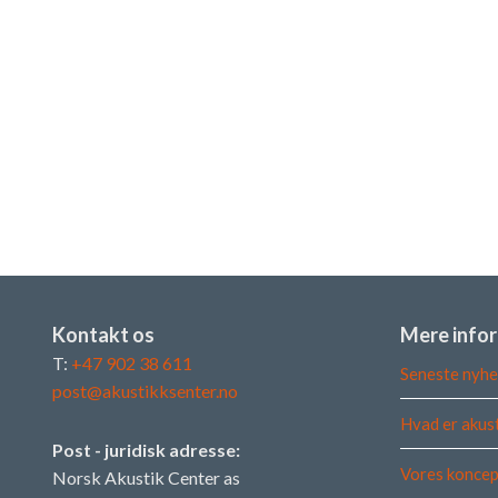
Kontakt os
Mere info
T:
+47 902 38 611
Seneste nyhe
post@akustikksenter.no
Hvad er akus
Post - juridisk adresse:
Vores koncep
Norsk Akustik Center as