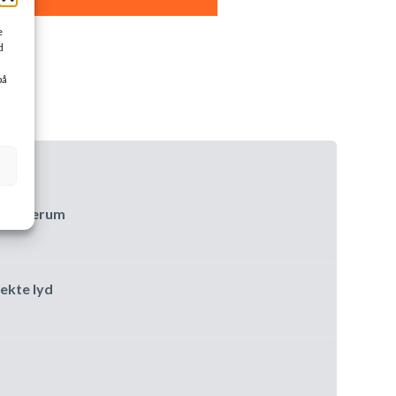
e
d
på
s kirkerum
ekte lyd