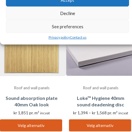
produktet
produktet
har
har
Decline
flere
flere
varianter.
varianter.
See preferences
Alternativene
Alternativene
Privacy policy
Contact us
kan
kan
velges
velges
på
på
produktsiden
produktsiden
Roof and wall panels
Roof and wall panels
Sound absorption plate
Loke™ Hygiene 40mm
40mm Oak look
sound deadening disc
Prisområde:
kr
1,851
pr. m²
kr
1,394
–
kr
1,568
pr. m²
inc.vat
inc.vat
kr 1,394
til
Velg alternativ
Velg alternativ
Dette
Dette
kr 1,568