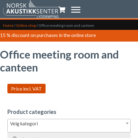
Shopping trolley
Home
/
Online shop
/
Office meeting room and canteen
15 % discount on purchases in the online store
Office meeting room and
canteen
Product categories
Velg kategori