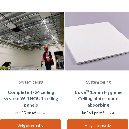
produktet
produktet
har
har
flere
flere
varianter.
varianter.
Alternativene
Alternativene
kan
kan
velges
velges
på
på
produktsiden
produktsiden
System ceiling
System ceiling
Complete T-24 ceiling
Loke™ 15mm Hygiene
system WITHOUT ceiling
Ceiling plate sound
panels
absorbing
kr
155
pr. m²
kr
564
pr. m²
inc.vat
inc.vat
Velg alternativ
Velg alternativ
Dette
Dette