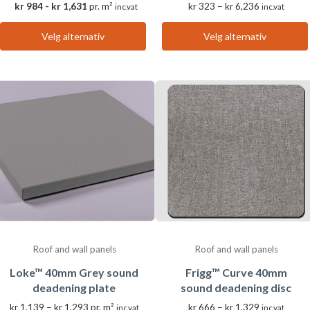
Prisområde:
kr
984
-
kr
1,631
pr. m²
kr
323
–
kr
6,236
inc.vat
inc.vat
kr 323
til
Velg alternativ
Velg alternativ
Dette
Dette
kr 6,236
produktet
produktet
har
har
flere
flere
varianter.
varianter.
Alternativene
Alternativene
kan
kan
velges
velges
på
på
produktsiden
produktsiden
Roof and wall panels
Roof and wall panels
Loke™ 40mm Grey sound
Frigg™ Curve 40mm
deadening plate
sound deadening disc
Prisområde:
Prisområde:
kr
1,139
–
kr
1,293
pr. m²
kr
666
–
kr
1,329
inc.vat
inc.vat