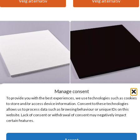
Velg alternativ
Velg alternativ
Dette
Dette
kr 414
kr 530
produktet
produktet
har
har
flere
flere
varianter.
varianter.
Alternativene
Alternativene
kan
kan
velges
velges
på
på
produktsiden
produktsiden
Manage consent
System ceiling
System ceiling
To provide you with the best experiences, we use technologies such as cookies
to store and/or access device information. Consent to these technologies
Eira™ Ceiling tile 15mm
Eira™ Ceiling tile 15mm
allows us to process data such as browsing behaviour or unique IDs on this
white sound absorbing
black sound deadening
website. Lack of consent or withdrawal of consent may negatively impact
certain features.
Prisområde:
kr
375
–
kr
420
pr. m²
kr
375
pr. m²
inc.vat
inc.vat
kr 375
til
Velg alternativ
Velg alternativ
Dette
Dette
kr 420
Accept