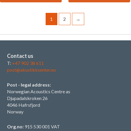
produktet
produktet
har
har
flere
flere
1
2
→
varianter.
varianter.
Alternativene
Alternativene
kan
kan
velges
velges
på
på
Contact us
produktsiden
produktsiden
T:
+47 902 38 611
post@akustikksenter.no
Post - legal address:
Norwegian Acoustics Centre as
Djupadalskroken 26
4046 Hafrsfjord
Norway
Org.no:
915 530 001 VAT