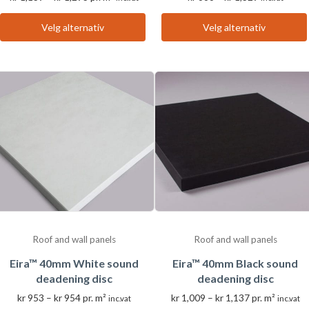
kr 1,139
kr 666
til
til
Velg alternativ
Velg alternativ
Dette
Dette
kr 1,293
kr 1,329
produktet
produktet
har
har
flere
flere
varianter.
varianter.
Alternativene
Alternativene
kan
kan
velges
velges
på
på
produktsiden
produktsiden
Roof and wall panels
Roof and wall panels
Eira™ 40mm White sound
Eira™ 40mm Black sound
deadening disc
deadening disc
Prisområde:
Prisområde:
kr
953
–
kr
954
pr. m²
kr
1,009
–
kr
1,137
pr. m²
inc.vat
inc.vat
kr 953
kr 1,009