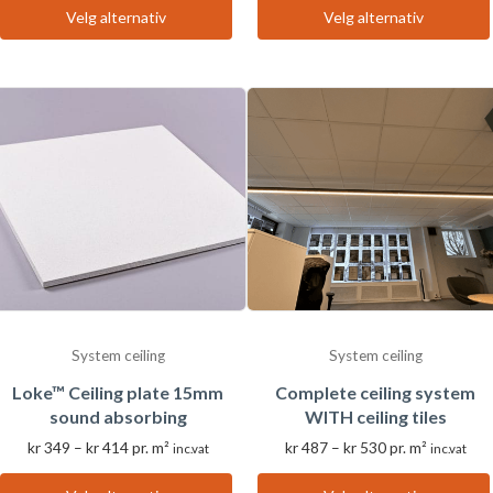
til
Velg alternativ
Velg alternativ
Dette
Dette
kr 3,260
produktet
produktet
har
har
flere
flere
varianter.
varianter.
Alternativene
Alternativene
kan
kan
velges
velges
på
på
produktsiden
produktsiden
System ceiling
System ceiling
Loke™ Ceiling plate 15mm
Complete ceiling system
sound absorbing
WITH ceiling tiles
Prisområde:
Prisområde:
kr
349
–
kr
414
pr. m²
kr
487
–
kr
530
pr. m²
inc.vat
inc.vat
kr 349
kr 487
til
til