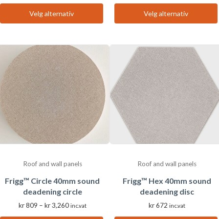
til
til
Velg alternativ
Velg alternativ
Dette
Dette
kr 954
kr 1,137
produktet
produktet
har
har
flere
flere
varianter.
varianter.
Alternativene
Alternativene
kan
kan
velges
velges
på
på
produktsiden
produktsiden
Roof and wall panels
Roof and wall panels
Frigg™ Circle 40mm sound
Frigg™ Hex 40mm sound
deadening circle
deadening disc
Prisområde:
kr
809
–
kr
3,260
kr
672
inc.vat
inc.vat
kr 809