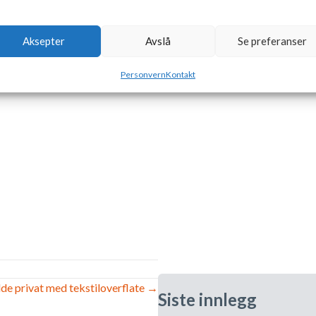
Aksepter
Avslå
Se preferanser
Personvern
Kontakt
lde privat med tekstiloverflate →
Siste innlegg