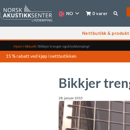
NO
0 varer
Nettbutikk & produkt
Hjem
/
Aktuelt
/
Bikkjer trenger også lyddemping!
15 % rabatt ved kjøp i nettbutikken
Bikkjer tre
28. januar 2015