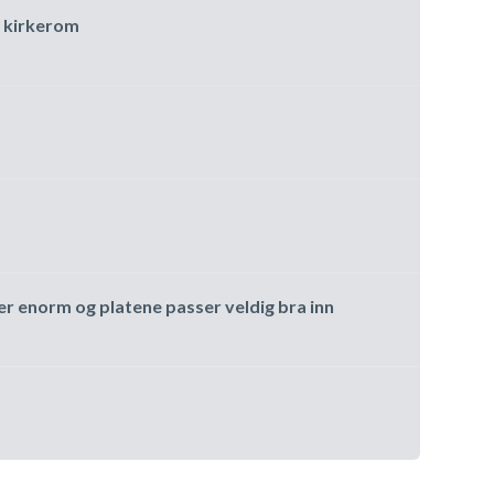
 kirkerom
er enorm og platene passer veldig bra inn