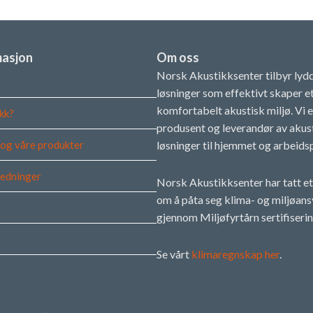
masjon
Om oss
Norsk Akustikksenter tilbyr ly
løsninger som effektivt skaper e
komfortabelt akustisk miljø. Vi e
kk?
produsent og leverandør av akus
 og våre produkter
løsninger til hjemmet og arbeids
edninger
Norsk Akustikksenter har tatt et
om å påta seg klima- og miljøans
gjennom Miljøfyrtårn sertifiseri
Se vårt
klimaregnskap her
.