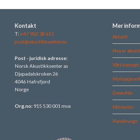
Kontakt
Mer infor
T:
+47 902 38 611
Aktuelt
post@akustikksenter.no
Hva er akusti
Post - juridisk adresse:
Vårt konsept
Norsk Akustikksenter as
Djupadalskroken 26
Montasjeveil
4046 Hafrsfjord
Norge
Demofilm
Org.no:
915 530 001 mva
Min konto
Handlevogn