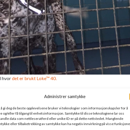
l hvor
det er brukt Loke™ 40.
Administrer samtykke
 å gi deg de beste opplevelsene bruker vi teknologier som informasjonskapsler for å
re og/eller få tilgang til enhetsinformasjon. Samtykke til disse teknologiene lar oss
andle data som nettleseratferd eller unike ID-er på dette nettstedet. Manglende
tykke eller tilbaketrekking av samtykke kan ha negativ innvirkning på visse funksjone