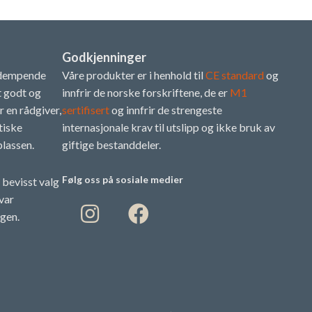
Godkjenninger
ddempende
Våre produkter er i henhold til
CE standard
og
t godt og
innfrir de norske forskriftene, de er
M1
r en rådgiver,
sertifisert
og innfrir de strengeste
tiske
internasjonale krav til utslipp og ikke bruk av
plassen.
giftige bestanddeler.
Følg oss på sosiale medier
 bevisst valg
var
ngen.