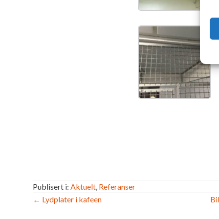
Publisert i:
Aktuelt
,
Referanser
Innleggsnavigasjon
← Lydplater i kafeen
Bi