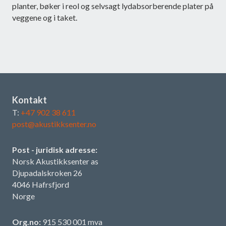
planter, bøker i reol og selvsagt lydabsorberende plater på
veggene og i taket.
Kontakt
T:
+47 902 38 611
post@akustikksenter.no
Post - juridisk adresse:
Norsk Akustikksenter as
Djupadalskroken 26
4046 Hafrsfjord
Norge
Org.no:
915 530 001 mva