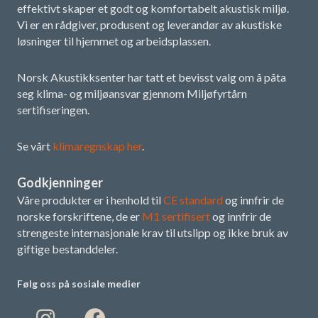
effektivt skaper et godt og komfortabelt akustisk miljø.
Vi er en rådgiver, produsent og leverandør av akustiske
løsninger til hjemmet og arbeidsplassen.
Norsk Akustikksenter har tatt et bevisst valg om å påta
seg klima- og miljøansvar gjennom Miljøfyrtårn
sertifiseringen.
Se vårt
klimaregnskap her
.
Godkjenninger
Våre produkter er i henhold til
CE standard
og innfrir de
norske forskriftene, de er
M1 sertifisert
og innfrir de
strengeste internasjonale krav til utslipp og ikke bruk av
giftige bestanddeler.
Følg oss på sosiale medier