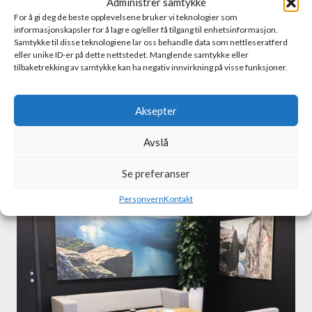
Administrer samtykke
nødvendig for å oppnå et ønsket resultat. Dette er
For å gi deg de beste opplevelsene bruker vi teknologier som
vitenskap og nokså omstendelig.
informasjonskapsler for å lagre og/eller få tilgang til enhetsinformasjon.
Samtykke til disse teknologiene lar oss behandle data som nettleseratferd
eller unike ID-er på dette nettstedet. Manglende samtykke eller
En enklere tilnærming er nok mer praktisk i de fleste
tilbaketrekking av samtykke kan ha negativ innvirkning på visse funksjoner.
tilfeller. Start med å sette opp lydplater der det er
åpenbart at lyden er plagsom. Set opp platene så nær
støykildene som mulig. Og sett opp plater der det er mye
Aksepter
harde reflekterende overflater.
Avslå
Se preferanser
Personvern
Kontakt