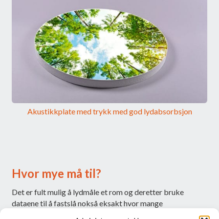
Akustikkplate med trykk med god lydabsorbsjon
Hvor mye må til?
Det er fult mulig å lydmåle et rom og deretter bruke
dataene til å fastslå nokså eksakt hvor mange
kvadratmeter lydabsorberende overflate som er