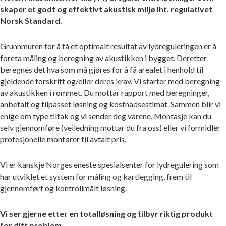
skaper et godt og effektivt akustisk miljø iht. regulativet
Norsk Standard.
Grunnmuren for å få et optimalt resultat av lydreguleringen er å
foreta måling og beregning av akustikken i bygget. Deretter
beregnes det hva som må gjøres for å få arealet i henhold til
gjeldende forskrift og/eller deres krav. Vi starter med beregning
av akustikken i rommet. Du mottar rapport med beregninger,
anbefalt og tilpasset løsning og kostnadsestimat. Sammen blir vi
enige om type tiltak og vi sender deg varene. Montasje kan du
selv gjennomføre (veiledning mottar du fra oss) eller vi formidler
profesjonelle montører til avtalt pris.
Vi er kanskje Norges eneste spesialsenter for lydregulering som
har utviklet et system for måling og kartlegging, frem til
gjennomført og kontrollmålt løsning.
Vi ser gjerne etter en totalløsning og tilbyr riktig produkt
for ditt problem.