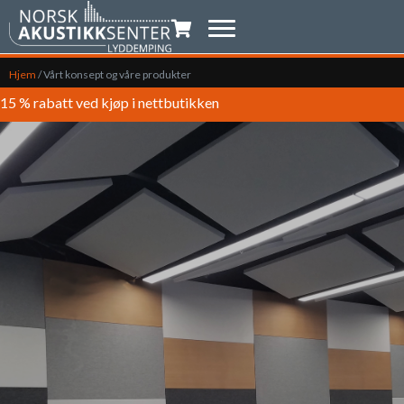
Handlevogn
Hjem
/
Vårt konsept og våre produkter
15 % rabatt ved kjøp i nettbutikken