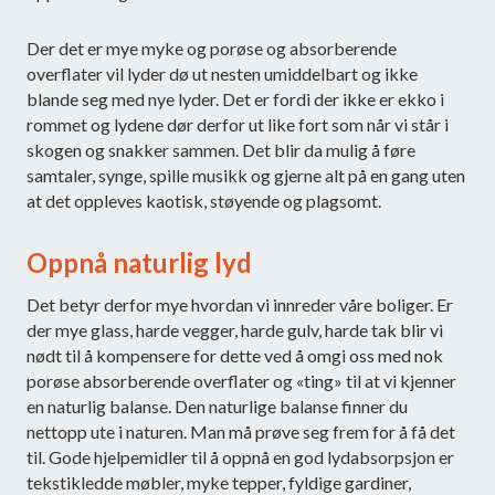
Der det er mye myke og porøse og absorberende
overflater vil lyder dø ut nesten umiddelbart og ikke
blande seg med nye lyder. Det er fordi der ikke er ekko i
rommet og lydene dør derfor ut like fort som når vi står i
skogen og snakker sammen. Det blir da mulig å føre
samtaler, synge, spille musikk og gjerne alt på en gang uten
at det oppleves kaotisk, støyende og plagsomt.
Oppnå naturlig lyd
Det betyr derfor mye hvordan vi innreder våre boliger. Er
der mye glass, harde vegger, harde gulv, harde tak blir vi
nødt til å kompensere for dette ved å omgi oss med nok
porøse absorberende overflater og «ting» til at vi kjenner
en naturlig balanse. Den naturlige balanse finner du
nettopp ute i naturen. Man må prøve seg frem for å få det
til. Gode hjelpemidler til å oppnå en god lydabsorpsjon er
tekstikledde møbler, myke tepper, fyldige gardiner,