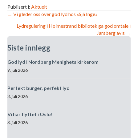
Publisert i:
Aktuelt
Innleggsnavigasjon
← Vi gleder oss over god lyd hos «Sjå Inge»
Lydregulering i Holmestrand bibliotek ga god omtale i
Jarsberg avis →
Siste innlegg
God lyd i Nordberg Menighets kirkerom
9. juli 2026
Perfekt burger, perfekt lyd
3. juli 2026
Vi har flyttet i Oslo!
3. juli 2026