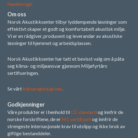
Handlevogn
Om oss
Norsk Akustikksenter tilbyr lyddempende løsninger som
effektivt skaper et godt og komfortabelt akustisk miljø.
Vi er en rådgiver, produsent og leverandør av akustiske
løsninger til hjemmet og arbeidsplassen.
Norsk Akustikksenter har tatt et bevisst valg om å påta
seg klima- og miljøansvar gjennom Miljøfyrtårn
sertifiseringen.
Se vårt
klimaregnskap her
.
Godkjenninger
Våre produkter er i henhold til
CE standard
og innfrir de
norske forskriftene, de er
M1 sertifisert
og innfrir de
strengeste internasjonale krav til utslipp og ikke bruk av
giftige bestanddeler.