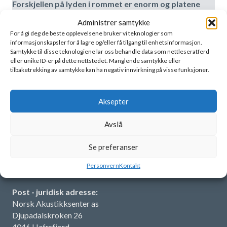
Forskjellen på lyden i rommet er enorm og platene
passer veldig bra inn
Administrer samtykke
29. juni 2026
For å gi deg de beste opplevelsene bruker vi teknologier som
informasjonskapsler for å lagre og/eller få tilgang til enhetsinformasjon.
Samtykke til disse teknologiene lar oss behandle data som nettleseratferd
Best practice Møte/AV-rom
eller unike ID-er på dette nettstedet. Manglende samtykke eller
tilbaketrekking av samtykke kan ha negativ innvirkning på visse funksjoner.
19. juni 2026
Aksepter
Avslå
Kontakt
Se preferanser
T:
+47 902 38 611
post@akustikksenter.no
Personvern
Kontakt
Post - juridisk adresse:
Norsk Akustikksenter as
Djupadalskroken 26
4046 Hafrsfjord