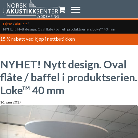
Handlevogn
Hjem
/
Aktuelt
/
NYHET! Nytt design. Oval flåte / baffel i produktserien. Loke™ 40 mm
15 % rabatt ved kjøp i nettbutikken
NYHET! Nytt design. Oval
flåte / baffel i produktserien.
Loke™ 40 mm
16. juni 2017