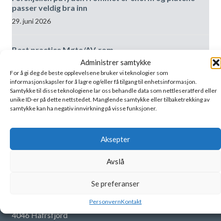
passer veldig bra inn
29. juni 2026
Best practice Møte/AV-rom
Administrer samtykke
19. juni 2026
For å gi deg de beste opplevelsene bruker vi teknologier som
informasjonskapsler for å lagre og/eller få tilgang til enhetsinformasjon.
Samtykke til disse teknologiene lar oss behandle data som nettleseratferd eller
unike ID-er på dette nettstedet. Manglende samtykke eller tilbaketrekking av
samtykke kan ha negativ innvirkning på visse funksjoner.
Kontakt
Aksepter
T:
+47 902 38 611
post@akustikksenter.no
Avslå
Post - juridisk adresse:
Se preferanser
Norsk Akustikksenter as
Personvern
Kontakt
Djupadalskroken 26
4046 Hafrsfjord