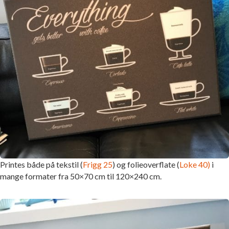
Printes både på tekstil (
Frigg 25
) og folieoverflate (
Loke 40)
i
mange formater fra 50×70 cm til 120×240 cm.