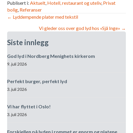
Publisert i:
Aktuelt
,
Hotell, restaurant og uteliv
,
Privat
bolig
,
Referanser
Innleggsnavigasjon
← Lyddempende plater med tekstil
Vi gleder oss over god lyd hos «Sjå Inge» →
Siste innlegg
God lyd i Nordberg Menighets kirkerom
9. juli 2026
Perfekt burger, perfekt lyd
3. juli 2026
Vi har flyttet i Oslo!
3. juli 2026
Forskjellen på lyden i rommet er enorm og platene