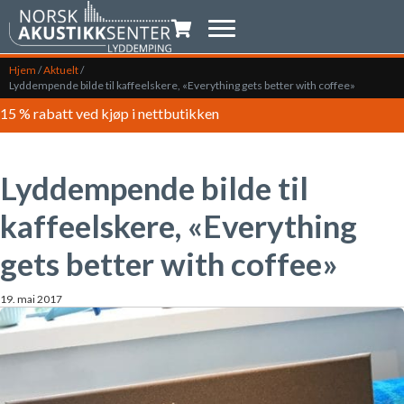
Handlevogn
Hjem
/
Aktuelt
/
Lyddempende bilde til kaffeelskere, «Everything gets better with coffee»
15 % rabatt ved kjøp i nettbutikken
Lyddempende bilde til
kaffeelskere, «Everything
gets better with coffee»
19. mai 2017