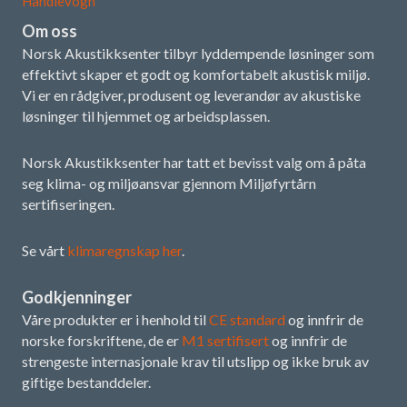
Handlevogn
Om oss
Norsk Akustikksenter tilbyr lyddempende løsninger som
effektivt skaper et godt og komfortabelt akustisk miljø.
Vi er en rådgiver, produsent og leverandør av akustiske
løsninger til hjemmet og arbeidsplassen.
Norsk Akustikksenter har tatt et bevisst valg om å påta
seg klima- og miljøansvar gjennom Miljøfyrtårn
sertifiseringen.
Se vårt
klimaregnskap her
.
Godkjenninger
Våre produkter er i henhold til
CE standard
og innfrir de
norske forskriftene, de er
M1 sertifisert
og innfrir de
strengeste internasjonale krav til utslipp og ikke bruk av
giftige bestanddeler.